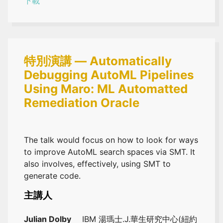
下載
特別演講 — Automatically
Debugging AutoML Pipelines
Using Maro: ML Automatted
Remediation Oracle
The talk would focus on how to look for ways
to improve AutoML search spaces via SMT. It
also involves, effectively, using SMT to
generate code.
主講人
Julian Dolby
IBM 湯瑪士.J.華生研究中心(紐約