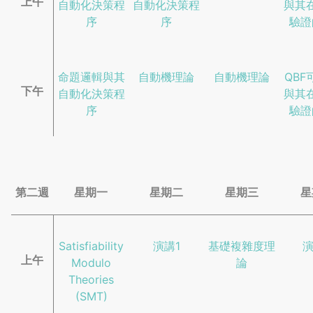
上午
自動化決策程
自動化決策程
與其
序
序
驗證
命題邏輯與其
自動機理論
自動機理論
QBF
下午
自動化決策程
與其
序
驗證
第二週
星期一
星期二
星期三
星
Satisfiability
演講1
基礎複雜度理
演
上午
Modulo
論
Theories
(SMT)