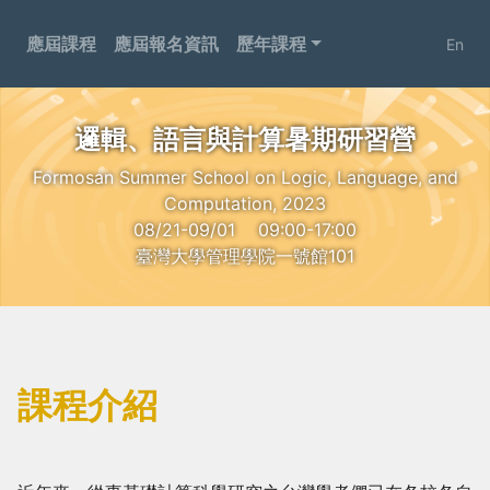
應屆課程
應屆報名資訊
歷年課程
En
邏輯、語言與計算暑期研習營
Formosan Summer School on Logic, Language, and
Computation, 2023
08/21-09/01
09:00-17:00
臺灣大學管理學院一號館101
課程介紹