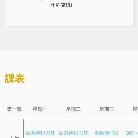
州約克鎮)
課表
第一週
星期一
星期二
星期三
星
命題邏輯與其
命題邏輯與其
自動機理論
QBF