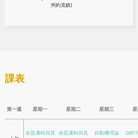
州約克鎮)
課表
第一週
星期一
星期二
星期三
星
命題邏輯與其
命題邏輯與其
自動機理論
QBF