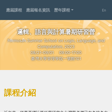
應屆課程
應屆報名資訊
歷年課程
En
邏輯、語言與計算暑期研習營
Formosan Summer School on Logic, Language, and
Computation, 2023
08/21-09/01
09:00-17:00
臺灣大學管理學院一號館101
課程介紹