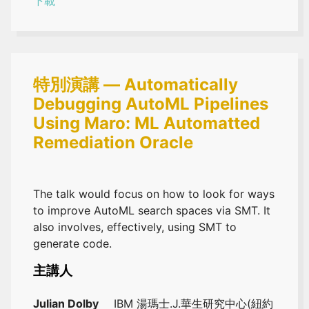
下載
特別演講 — Automatically
Debugging AutoML Pipelines
Using Maro: ML Automatted
Remediation Oracle
The talk would focus on how to look for ways
to improve AutoML search spaces via SMT. It
also involves, effectively, using SMT to
generate code.
主講人
Julian Dolby
IBM 湯瑪士.J.華生研究中心(紐約