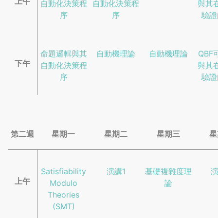
上午
自動化決策程
自動化決策程
與其
序
序
驗證
命題邏輯與其
自動機理論
自動機理論
QBF
下午
自動化決策程
與其
序
驗證
第二週
星期一
星期二
星期三
星
Satisfiability
演講1
基礎複雜度理
演
上午
Modulo
論
Theories
(SMT)