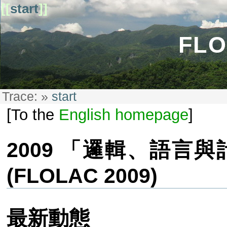
[[
start
]]
FLO
Trace:
»
start
[To the
English homepage
]
2009 「邏輯、語言
(FLOLAC 2009)
最新動態