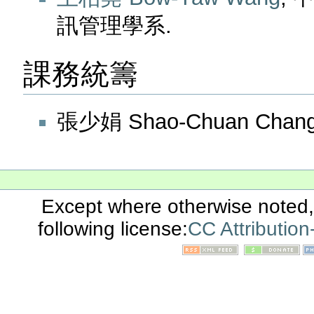
訊管理學系.
課務統籌
張少娟 Shao-Chuan C
Except where otherwise noted, 
following license:
CC Attributio