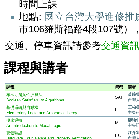
時間上課
地點:
國立台灣大學進修推
市106羅斯福路4段107號），電
交通、停車資訊請參考
交通資
課程與講者
課程
簡稱
講者
黃鐘揚 
布林可滿足性演算法
SAT
台灣
Boolean Satisfiability Algorithms
王柏堯 
基礎邏輯與自動機
L
中央
Elementary Logic and Automata Theory
廖純中 
模態邏輯
ML
中央
An Introduction to Modal Logic
江介宏 
硬體驗證
EC
台灣
Hardware Equivalence and Property Verification