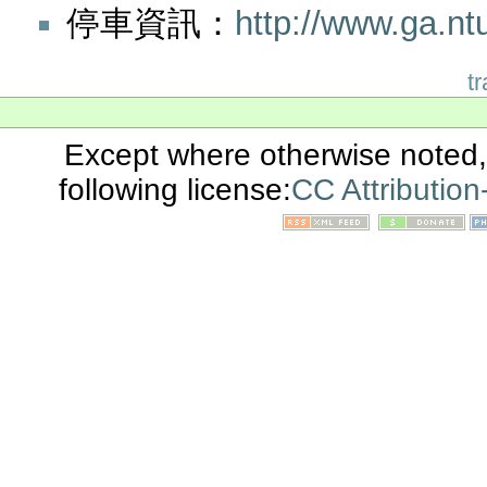
停車資訊：
http://www.ga.nt
t
Except where otherwise noted, 
following license:
CC Attributio