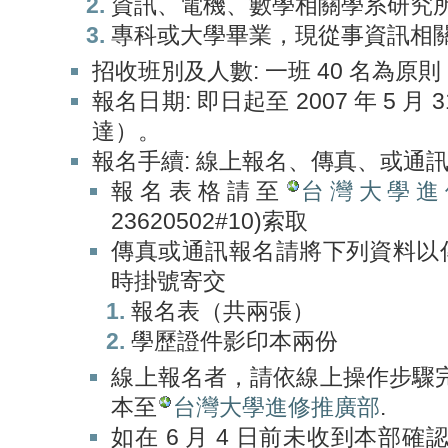
資訊、電機、數學相關學系研究
專科或大學畢業，現從事資訊相
招收班別及人數: 一班 40 名為
報名日期: 即日起至 2007 年 5 月
達）。
報名手續: 線上報名、傳真、或通
報名表格請至
台灣大學進
23620502#10)索取
傳真或通訊報名請將下列資料以傳真(
時掛號寄交
報名表（共兩張）
學歷證件影印本兩份
線上報名者，請依線上操作步驟
本至
台灣大學進修推廣部
.
如在 6 月 4 日前未收到本部