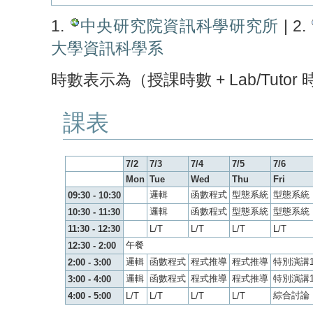
1.
中央研究院資訊科學研究所
| 2.
大學資訊科學系
時數表示為（授課時數 + Lab/Tutor
課表
7/2
7/3
7/4
7/5
7/6
Mon
Tue
Wed
Thu
Fri
邏輯
函數程式
型態系統
型態系統
09:30 - 10:30
邏輯
函數程式
型態系統
型態系統
10:30 - 11:30
11:30 - 12:30
L/T
L/T
L/T
L/T
午餐
12:30 - 2:00
邏輯
函數程式
程式推導
程式推導
特別演講
2:00 - 3:00
邏輯
函數程式
程式推導
程式推導
特別演講
3:00 - 4:00
綜合討論
4:00 - 5:00
L/T
L/T
L/T
L/T