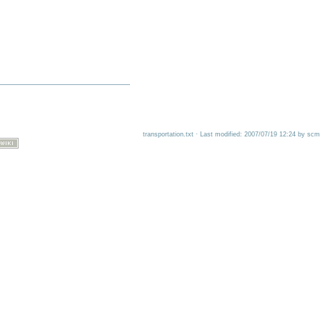
transportation.txt · Last modified: 2007/07/19 12:24 by scm