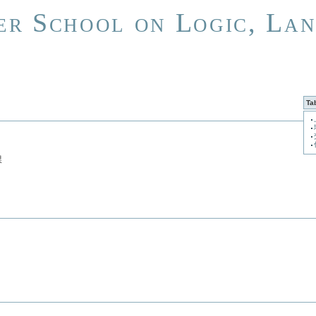
r School on Logic, Lan
Ta
課