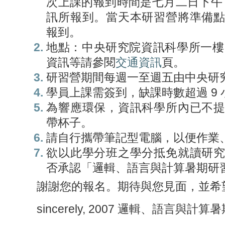
次上課的報到時間是七月二日下午 
訊所報到。當天本研習營將準備
報到。
地點：中央研究院資訊科學所一樓 
資訊等請參閱
交通資訊
頁。
研習營期間每週一至週五由中央研
學員上課需簽到，缺課時數超過 9
為響應環保，資訊科學所內已不
帶杯子。
請自行攜帶筆記型電腦，以便作業
欲以此學分班之學分抵免就讀研
否承認「邏輯、語言與計算暑期研
謝謝您的報名。期待與您見面，並希
sincerely, 2007 邏輯、語言