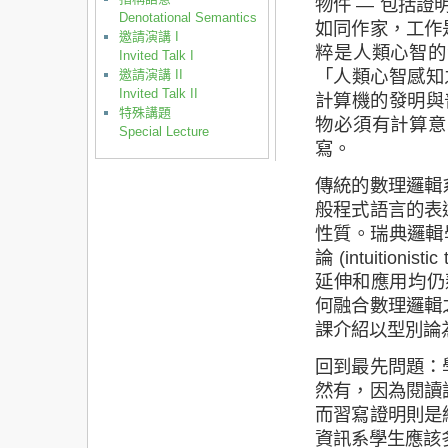
物件 — 包括證
Denotational Semantics
如同作家，工作
邀請演講 I
粹是人類心智的
Invited Talk I
「人類心智感知
邀請演講 II
Invited Talk II
計算機的發明與
特殊講題
物必須有計算意
Special Lecture
寫。
傳統的數理邏輯
般程式語言的表
性質。瑞典邏輯學家 
論 (intuitio
延伸和應用均仍蓬
何融合數理邏輯
課介紹以型別論
回到最先問題：
然有，因為閱讀
而習寫證明則是
資訊系學生應該