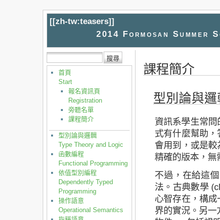
[[
zh-tw:teasers
]]
2014 Formosan Summer Sc
課程簡介
首頁
Start
報名資訊頁
型別論與邏
Registration
旁聽名單
課程簡介
資訊系學生常問的
式有什麼幫助，
型別論與邏輯
會用到，或是較
Type Theory and Logic
函數編程
精確的版本，無
Functional Programming
依值型別編程
不過，在給這個
Dependently Typed
法。古典數學 (cl
Programming
心智存在，構成
操作語意
界的實況。另一方面，直
Operational Semantics
指稱語意