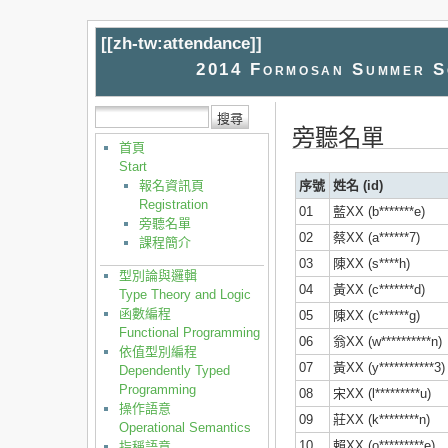
[[
zh-tw:attendance
]]
2014 Formosan Summer Sc
旁聽名單
首頁
Start
報名資訊頁
序號
姓名 (id)
Registration
01
藍XX (b*******e)
旁聽名單
02
蔡XX (a******7)
課程簡介
03
陳XX (s****h)
型別論與邏輯
04
黃XX (c*******d)
Type Theory and Logic
函數編程
05
陳XX (c******g)
Functional Programming
06
翁XX (w**********n)
依值型別編程
07
黃XX (y***********3)
Dependently Typed
Programming
08
宋XX (l*********u)
操作語意
09
莊XX (k********n)
Operational Semantics
10
賴XX (o*********e)
指稱語意