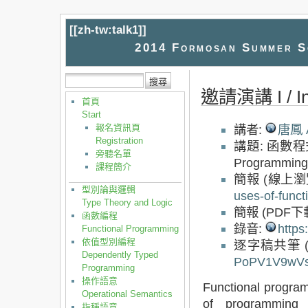
[[
zh-tw:talk1
]]
2014 Formosan Summer Sc
邀請演講 I / Inv
首頁
Start
報名資訊頁
講者:
唐鳳 A
Registration
講題: 函數程式設
旁聽名單
Programmin
課程簡介
簡報 (線上瀏
型別論與邏輯
uses-of-func
Type Theory and Logic
簡報 (PDF下
函數編程
錄音:
https
Functional Programming
依值型別編程
逐字稿共筆 
Dependently Typed
PoPV1V9wV
Programming
操作語意
Functional program
Operational Semantics
of programming 
指稱語意