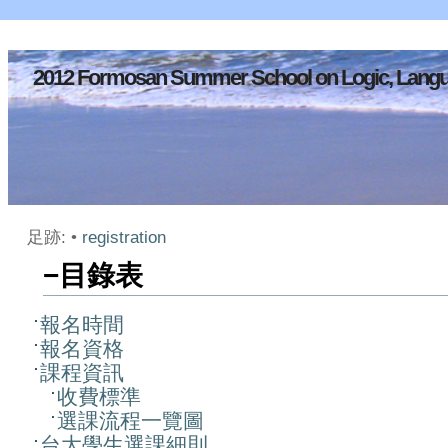
2012 Formosan Summer School on Logic, Langu
足跡:
•
registration
−
目錄表
報名時間
報名資格
課程資訊
收費標準
選課流程一覽圖
台大學生選課細則