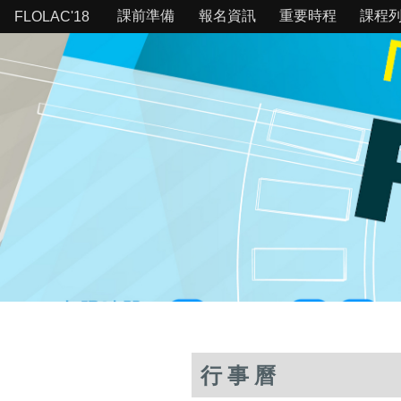
課前準備
報名資訊
重要時程
課程
FLOLAC'18
行事曆