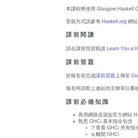
本課程將使用 Glasgow Haskel
安裝方式請參考
Haskell.org
網站內
課前閱讀
請在課前預習熟讀
Learn You a H
課前習題
於報名前完成
課前習題
上傳至
Gis
報名時請附上連結供主辦單位審
課前必備知識
善用網路資源如官方網站
H
熟悉 GHCi 基本指令包含
:? 查看 GHCi 所有指
:q 離開 GHCi