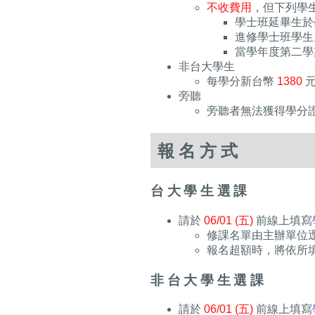
不收費用
，但下列學生
學士班延畢生於學
進修學士班學生
當學年度第二學
非台大學生
每學分新台幣
1380
元
旁聽
旁聽者無法獲得學分
報名方式
台大學生選課
請於
06/01 (五)
前線上填寫
修課名單由主辦單位
報名超額時，將依所
非台大學生選課​
請於
06/01 (五)
前線上填寫