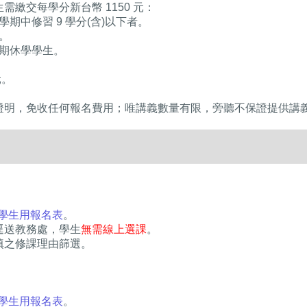
需繳交每學分新台幣 1150 元：
期中修習 9 學分(含)以下者。
。
期休學學生。
。
證明，免收任何報名費用；唯講義數量有限，旁聽不保證提供講
學生用報名表
。
逕送教務處，學生
無需線上選課
。
填之修課理由篩選。
學生用報名表
。