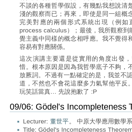
不談的各種哲學假設，有幾點我想說清
淺的觀察而已；再來，即使是同一組概
完美對應的兩個形式系統出現（例如
process calculus）；最後，我
覺主義中同樣的概念相呼應。我不覺得
容易有對應關係。
這次演講主要還是從實用的角度出發，
惜。根本原因是因為我哲學底子不夠，
放厥詞。不過有一點確定的是，我並不認為 
道，不然也不會花這麼多力氣幫他平反
玩笑話當真… 先說抱歉了 :P
09/06: Gödel's Incompleteness
Lecturer:
董世平
。 中原大學應用數學系
Title: Gödel's Incompleteness Theore