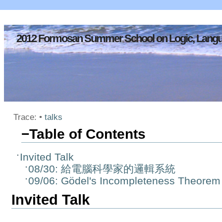
2012 Formosan Summer School on Logic, Langu
Trace:
•
talks
−
Table of Contents
Invited Talk
08/30: 給電腦科學家的邏輯系統
09/06: Gödel's Incompleteness Theorem
Invited Talk