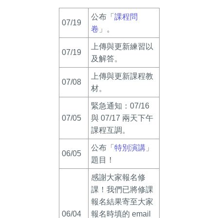
公布「
課程問
07/19
卷
」。
上傳與更新練習以
07/19
及解答。
上傳與更新課程教
07/08
材。
緊急通知：07/16
07/05
與 07/17 兩天下午
課程互調。
公布「
特別演講
」
06/05
題目！
感謝大家報名修
課！我們已將修課
報名結果寄至大家
06/04
報名時填的 email