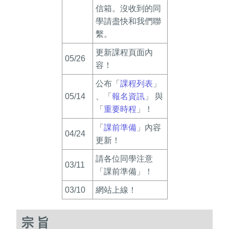
信箱。沒收到的同
學請盡快和我們聯
繫。
更新課程頁面內
05/26
容！
公布「
課程列表
」
05/14
、「
報名資訊
」 與
「
重要時程
」！
「
課前準備
」內容
04/24
更新！
請各位同學注意
03/11
「課前準備」！
03/10
網站上線！
宗旨