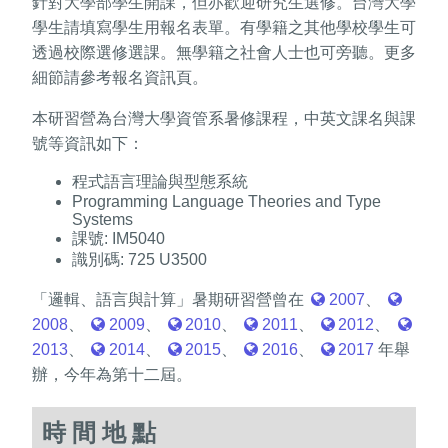
針對大學部學生開課，但亦歡迎研究生選修。台灣大學
學生請填寫學生用報名表單。有學籍之其他學校學生可
透過校際選修選課。無學籍之社會人士也可旁聽。更多
細節請參考報名資訊頁。
本研習營為台灣大學資管系暑修課程，中英文課名與課
號等資訊如下：
程式語言理論與型態系統
Programming Language Theories and Type
Systems
課號: IM5040
識別碼: 725 U3500
「邏輯、語言與計算」暑期研習營曾在
2007
、
2008
、
2009
、
2010
、
2011
、
2012
、
2013
、
2014
、
2015
、
2016
、
2017
年舉
辦，今年為第十二屆。
時間地點