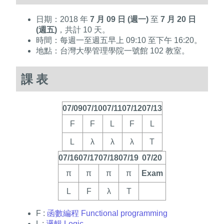
日期：2018 年
7 月 09 日 (週一)
至
7 月 20 日
(週五)
，共計 10 天。
時間：每週一至週五早上 09:10 至下午 16:20。
地點：台灣大學管理學院一號館 102 教室。
課表
07/09
07/10
07/11
07/12
07/13
F
F
L
F
L
L
λ
λ
λ
T
07/16
07/17
07/18
07/19
07/20
π
π
π
π
Exam
L
F
λ
T
F :
函數編程 Functional programming
L :
邏輯 Logic