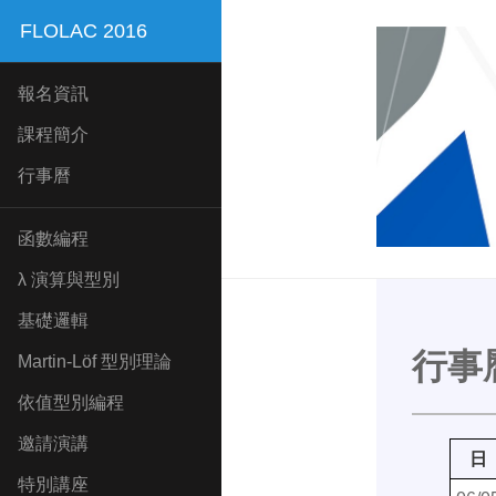
FLOLAC 2016
報名資訊
課程簡介
行事曆
函數編程
λ 演算與型別
基礎邏輯
行事
Martin-Löf 型別理論
依值型別編程
邀請演講
日
特別講座