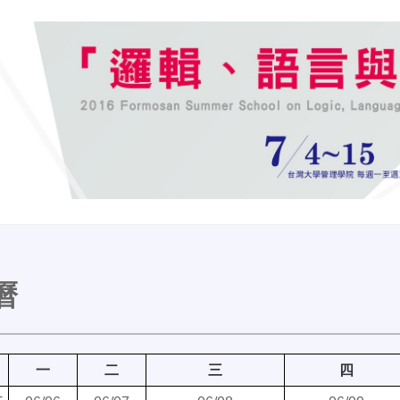
曆
一
二
三
四