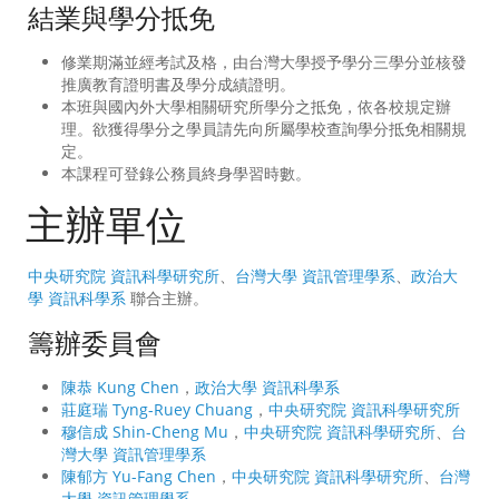
結業與學分抵免
修業期滿並經考試及格，由台灣大學授予學分三學分並核發
推廣教育證明書及學分成績證明。
本班與國內外大學相關研究所學分之抵免，依各校規定辦
理。欲獲得學分之學員請先向所屬學校查詢學分抵免相關規
定。
本課程可登錄公務員終身學習時數。
主辦單位
中央研究院 資訊科學研究所
、
台灣大學 資訊管理學系
、
政治大
學 資訊科學系
聯合主辦。
籌辦委員會
陳恭 Kung Chen
，
政治大學 資訊科學系
莊庭瑞 Tyng-Ruey Chuang
，
中央研究院 資訊科學研究所
穆信成 Shin-Cheng Mu
，
中央研究院 資訊科學研究所
、
台
灣大學 資訊管理學系
陳郁方 Yu-Fang Chen
，
中央研究院 資訊科學研究所
、
台灣
大學 資訊管理學系