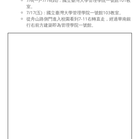
7/6(一)~7/16(四)：國立臺灣大學管理學院一號館101教
室。
7/17(五)：國立臺灣大學管理學院一號館103教室。
從舟山路側門進入校園看到7-11右轉直走，經過華南銀
行右前方建築即為管理學院一號館。