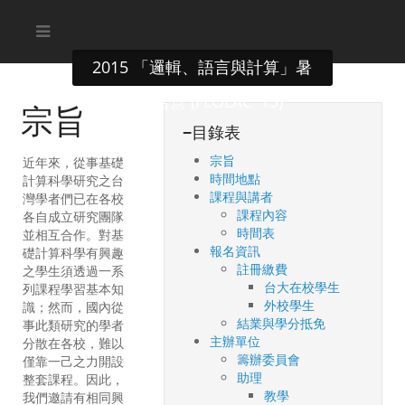
2015 「邏輯、語言與計算」暑
期研習營 (FLOLAC' 15)
宗旨
−
目錄表
宗旨
近年來，從事基礎
時間地點
計算科學研究之台
課程與講者
灣學者們已在各校
課程內容
各自成立研究團隊
時間表
並相互合作。對基
報名資訊
礎計算科學有興趣
註冊繳費
之學生須透過一系
台大在校學生
列課程學習基本知
外校學生
識；然而，國內從
結業與學分抵免
事此類研究的學者
主辦單位
分散在各校，難以
籌辦委員會
僅靠一己之力開設
助理
整套課程。因此，
教學
我們邀請有相同興