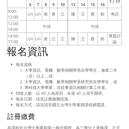
7 / 17
6
7
8
9
10
13
14
15
16
9:00-
Lin
Lin
黃
黃
江
陳
王
蔡
郁
考試
12:00
12:00-
午休
午休
14:00
14:00-
專題討
Lin
Lin
黃
江
江
陳
王
蔡
郁
17:00
論
報名資訊
報名資格
大學資訊、電機、數學相關學系在學學生，修業二年
（含）以上，或
大學資訊、電機、數學相關學系研究所在學學生，或
專科或大學畢業，現從事資訊相關行業工作者。
招收人數：以 40 人為原則，未達 40 人得不開班。
報名日期：請見註冊繳費段落。
報名方式：請至請至國立台灣大學暑期課程網選課。
註冊繳費
本課程於台灣大學暑期第一梯次開授，為三學分之選修課，正式