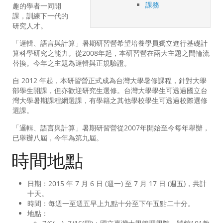
課務
趣的學者一同開
課，訓練下一代的
研究人才。
「邏輯、語言與計算」暑期研習營希望培養學員獨立進行基礎計
算科學研究之能力。從2008年起，本研習營在兩大主題之間輪流
替換。今年之主題為邏輯與正規驗證。
自 2012 年起，本研習營正式成為台灣大學暑修課程，針對大學
部學生開課，但亦歡迎研究生選修。台灣大學學生可透過國立台
灣大學暑期課程網選課，有學籍之其他學校學生可透過校際選修
選課。
「邏輯、語言與計算」暑期研習營從2007年開始至今每年舉辦，
已舉辦八屆，今年為第九屆。
時間地點
日期：2015 年 7 月 6 日 (週一) 至 7 月 17 日 (週五)，共計
十天。
時間：每週一至週五早上九點十分至下午五點二十分。
地點：