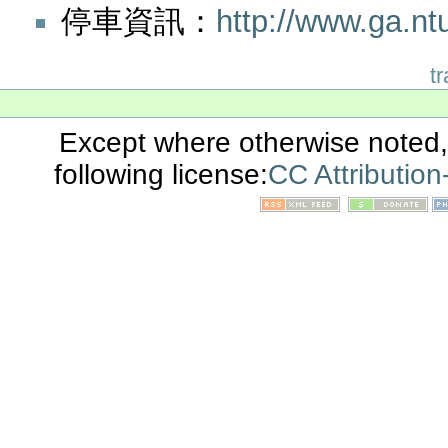
停車資訊：
http://www.ga.nt
t
Except where otherwise noted, 
following license:
CC Attributio