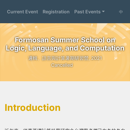
Current Event
Registration
Past Events
中
Formosan Summer School on
Logic, Language, and Computation
邏輯、語言與計算暑期研習營, 2021
Cancelled
Introduction