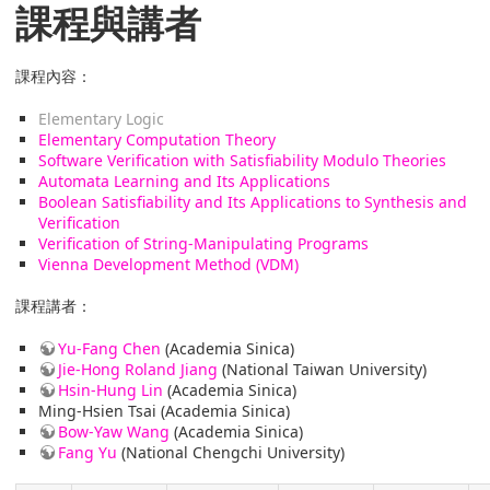
課程與講者
課程內容：
Elementary Logic
Elementary Computation Theory
Software Verification with Satisfiability Modulo Theories
Automata Learning and Its Applications
Boolean Satisfiability and Its Applications to Synthesis and
Verification
Verification of String-Manipulating Programs
Vienna Development Method (VDM)
課程講者：
Yu-Fang Chen
(Academia Sinica)
Jie-Hong Roland Jiang
(National Taiwan University)
Hsin-Hung Lin
(Academia Sinica)
Ming-Hsien Tsai (Academia Sinica)
Bow-Yaw Wang
(Academia Sinica)
Fang Yu
(National Chengchi University)