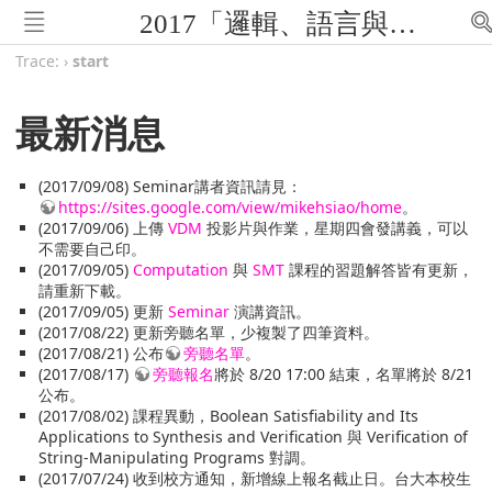
2017「邏輯、語言與計算」暑期研習營 (FLOLAC'17)
Trace:
›
start
最新消息
(2017/09/08) Seminar講者資訊請見：
https://sites.google.com/view/mikehsiao/home
。
(2017/09/06) 上傳
VDM
投影片與作業，星期四會發講義，可以
不需要自己印。
(2017/09/05)
Computation
與
SMT
課程的習題解答皆有更新，
請重新下載。
(2017/09/05) 更新
Seminar
演講資訊。
(2017/08/22) 更新旁聽名單，少複製了四筆資料。
(2017/08/21) 公布
旁聽名單
。
(2017/08/17)
旁聽報名
將於 8/20 17:00 結束，名單將於 8/21
公布。
(2017/08/02) 課程異動，Boolean Satisfiability and Its
Applications to Synthesis and Verification 與 Verification of
String-Manipulating Programs 對調。
(2017/07/24) 收到校方通知，新增線上報名截止日。台大本校生