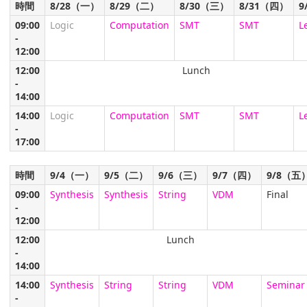
時間
8/28（一）
8/29（二）
8/30（三）
8/31（四）
9
09:00
Logic
Computation
SMT
SMT
L
-
12:00
12:00
Lunch
-
14:00
14:00
Logic
Computation
SMT
SMT
L
-
17:00
時間
9/4（一）
9/5（二）
9/6（三）
9/7（四）
9/8（五
09:00
Synthesis
Synthesis
String
VDM
Final
-
12:00
12:00
Lunch
-
14:00
14:00
Synthesis
String
String
VDM
Seminar
-