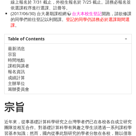
線上報名於 7/31 截止，外校生報名於 7/25 截止。請務必報名並
依選課程序進行選課、註冊等。
(2017/06/30) 台大暑期課程網
台大本校生登記
開跑，請欲修課
的同學們前往登記以利開課。
登記的同學仍請務必於選課期間選
課
。
Table of Contents
−
最新消息
宗旨
時間地點
課程與講者
報名資訊
成績計算
主辦單位
籌辦委員會
宗旨
近年來，從事基礎計算科學研究之台灣學者們已在各校各自成立研究
團隊並相互合作。對基礎計算科學有興趣之學生須透過一系列課程學
習基本知識；然而，國內從事此類研究的學者分散在各校，難以僅靠