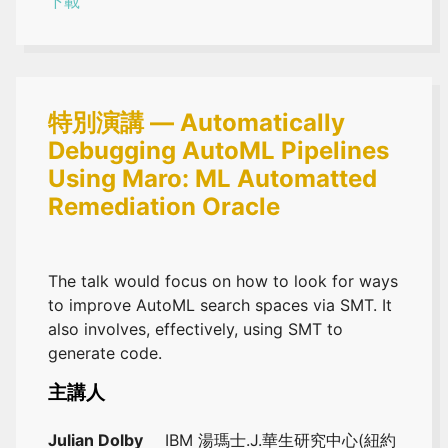
下載
特別演講 — Automatically
Debugging AutoML Pipelines
Using Maro: ML Automatted
Remediation Oracle
The talk would focus on how to look for ways
to improve AutoML search spaces via SMT. It
also involves, effectively, using SMT to
generate code.
主講人
Julian Dolby
IBM 湯瑪士.J.華生研究中心(紐約