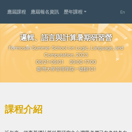
應屆課程
應屆報名資訊
歷年課程
En
邏輯、語言與計算暑期研習營
Formosan Summer School on Logic, Language, and
Computation, 2023
08/21-09/01
09:00-17:00
臺灣大學管理學院一號館101
課程介紹