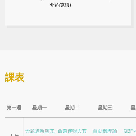
州約克鎮)
課表
第一週
星期一
星期二
星期三
星
命題邏輯與其
命題邏輯與其
自動機理論
QBF