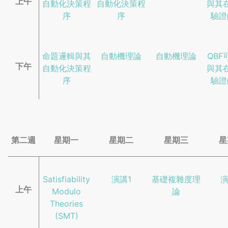
上午
自動化決策程
自動化決策程
與其
序
序
驗證
命題邏輯與其
自動機理論
自動機理論
QBF
下午
自動化決策程
與其
序
驗證
第二週
星期一
星期二
星期三
星
Satisfiability
演講1
基礎複雜度理
演
上午
Modulo
論
Theories
(SMT)