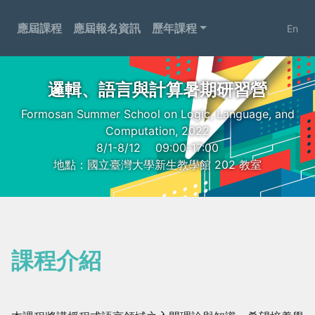
應屆課程
應屆報名資訊
歷年課程
En
邏輯、語言與計算暑期研習營
Formosan Summer School on Logic, Language, and
Computation, 2022
8/1-8/12
09:00-17:00
地點：國立臺灣大學新生教學館 202 教室
課程介紹