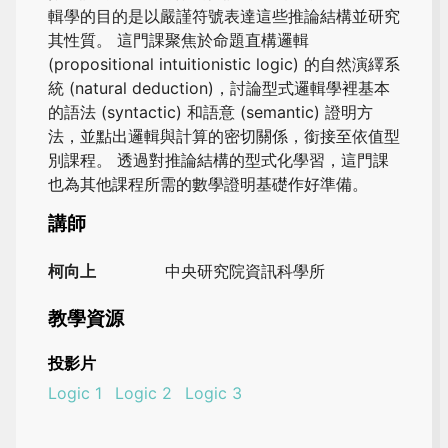
輯學的目的是以嚴謹符號表達這些推論結構並研究
其性質。 這門課聚焦於命題直構邏輯
(propositional intuitionistic logic) 的自然演繹系
統 (natural deduction)，討論型式邏輯學裡基本
的語法 (syntactic) 和語意 (semantic) 證明方
法，並點出邏輯與計算的密切關係，銜接至依值型
別課程。 透過對推論結構的型式化學習，這門課
也為其他課程所需的數學證明基礎作好準備。
講師
柯向上
中央研究院資訊科學所
教學資源
投影片
Logic 1
Logic 2
Logic 3