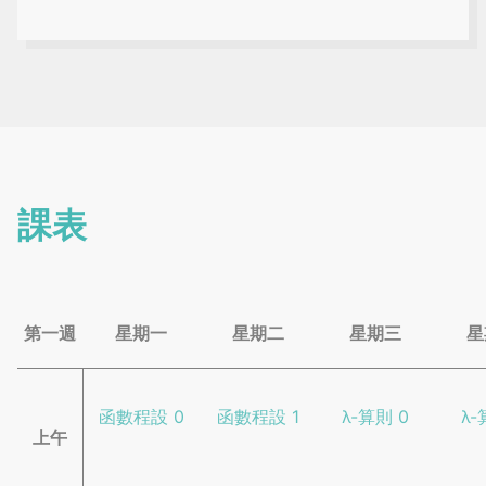
課表
第一週
星期一
星期二
星期三
星
函數程設 0
函數程設 1
λ-算則 0
λ-
上午