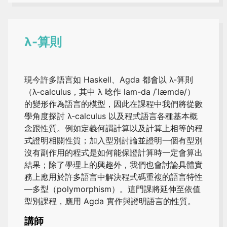
λ-算則
現今許多語言如 Haskell、Agda 都會以 λ-算則
（λ-calculus，其中 λ 唸作 lam-da /ˈlæmdə/）
的變形作為語言的模型，因此在課程中我們將從數
學角度探討 λ-calculus 以及程式語言各種基本概
念跟性質。例如定義何謂計算以及計算上相等的程
式證明相關性質；加入型別討論並證明一個有型別
沒有副作用的程式是如何能保證計算時一定會算出
結果；除了學理上的興趣外，我們也會討論具體實
務上應用於許多語言中解決程式碼重複的語言特性
—多型（polymorphism）。這門課將延伸至依值
型別課程，應用 Agda 實作與證明語言的性質。
講師