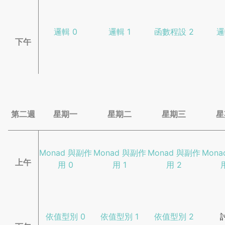
邏輯 0
邏輯 1
函數程設 2
邏
下午
第二週
星期一
星期二
星期三
星
Monad 與副作
Monad 與副作
Monad 與副作
Mon
上午
用 0
用 1
用 2
依值型別 0
依值型別 1
依值型別 2