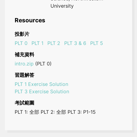
University
Resources
投影片
PLT 0
PLT 1
PLT 2
PLT 3 & 6
PLT 5
補充資料
intro.zip
(PLT 0)
習題解答
PLT 1 Exercise Solution
PLT 3 Exercise Solution
考試範圍
PLT 1: 全部 PLT 2: 全部 PLT 3: P1-15