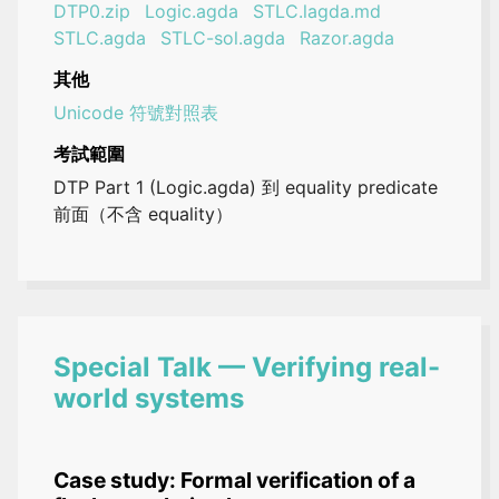
DTP0.zip
Logic.agda
STLC.lagda.md
STLC.agda
STLC-sol.agda
Razor.agda
其他
Unicode 符號對照表
考試範圍
DTP Part 1 (Logic.agda) 到 equality predicate
前面（不含 equality）
Special Talk — Verifying real-
world systems
Case study: Formal verification of a